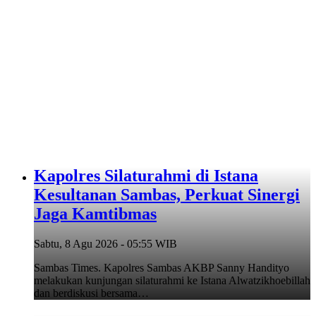
‎Kapolres Silaturahmi di Istana
Kesultanan Sambas, Perkuat Sinergi
Jaga Kamtibmas
Sabtu, 8 Agu 2026 - 05:55 WIB
Sambas Times. Kapolres Sambas AKBP Sanny Handityo
melakukan kunjungan silaturahmi ke Istana Alwatzikhoebillah
dan berdiskusi bersama…