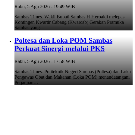
Rabu, 5 Agu 2026 - 19:49 WIB
Sambas Times. Wakil Bupati Sambas H Heroaldi melepas
Kontingen Kwartir Cabang (Kwarcab) Gerakan Pramuka
Sambas yang…
Poltesa dan Loka POM Sambas
Perkuat Sinergi melalui PKS
Rabu, 5 Agu 2026 - 17:58 WIB
Sambas Times. Politeknik Negeri Sambas (Poltesa) dan Loka
Pengawas Obat dan Makanan (Loka POM) menandatangani
Perjanjian…