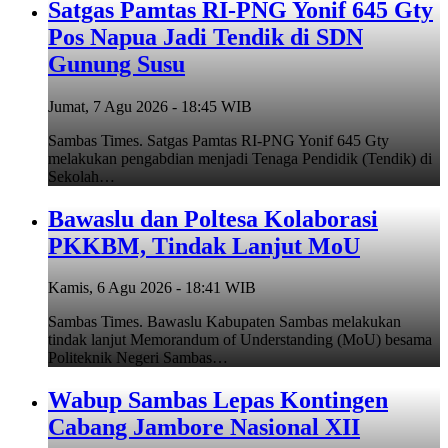
Satgas Pamtas RI-PNG Yonif 645 Gty
Pos Napua Jadi Tendik di SDN
Gunung Susu
Jumat, 7 Agu 2026 - 18:45 WIB
Sambas Times. Satgas Pamtas RI-PNG Yonif 645 Gty
melakukan pengabdian menjadi Tenaga Pendidik (Tendik) di
Sekolah…
Bawaslu dan Poltesa Kolaborasi
PKKBM, Tindak Lanjut MoU
Kamis, 6 Agu 2026 - 18:41 WIB
Sambas Times. Bawaslu Kabupaten Sambas melakukan
tindak lanjut Memorandum of Understanding (MoU) besama
Politeknik Negeri Sambas…
Wabup Sambas Lepas Kontingen
Cabang Jambore Nasional XII