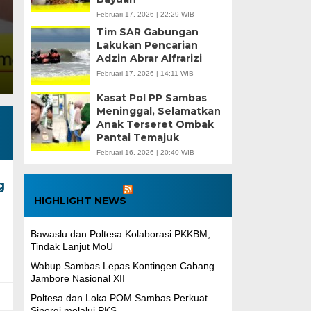
Sambas Times. Politeknik Negeri Sambas (Poltesa
Februari 17, 2026 | 22:29 WIB
Tim SAR Gabungan
Masyarakat (PKM) di Desa Serumpun, Kecamatan Sa
Lakukan Pencarian
Adzin Abrar Alfrarizi
Februari 17, 2026 | 14:11 WIB
Kasat Pol PP Sambas
Meninggal, Selamatkan
Anak Terseret Ombak
Pantai Temajuk
Februari 16, 2026 | 20:40 WIB
g
HIGHLIGHT NEWS
Bawaslu dan Poltesa Kolaborasi PKKBM,
Tindak Lanjut MoU
Wabup Sambas Lepas Kontingen Cabang
Jambore Nasional XII
Poltesa dan Loka POM Sambas Perkuat
Sinergi melalui PKS