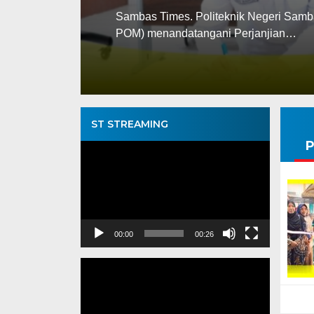
arcab)
Sambas Times. Politeknik Negeri Samb
POM) menandatangani Perjanjian…
ST STREAMING
P
Pemutar
Video
00:00
00:26