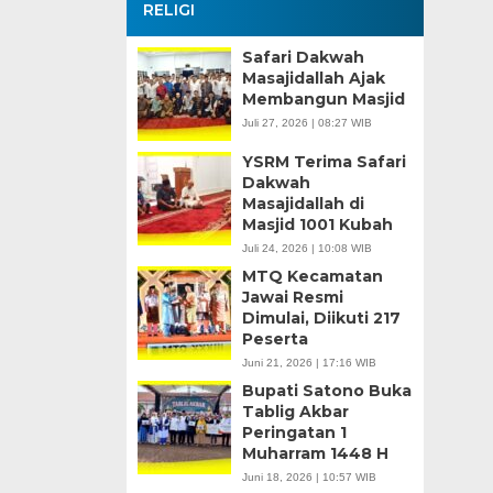
RELIGI
Safari Dakwah
Masajidallah Ajak
Membangun Masjid
Juli 27, 2026 | 08:27 WIB
YSRM Terima Safari
Dakwah
Masajidallah di
Masjid 1001 Kubah
Juli 24, 2026 | 10:08 WIB
MTQ Kecamatan
Jawai Resmi
Dimulai, Diikuti 217
Peserta
Juni 21, 2026 | 17:16 WIB
Bupati Satono Buka
Tablig Akbar
Peringatan 1
Muharram 1448 H
Juni 18, 2026 | 10:57 WIB