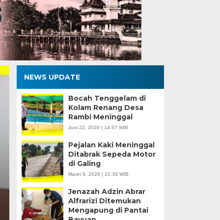
NEWS UPDATE
Bocah Tenggelam di
Kolam Renang Desa
Rambi Meninggal
Juni 22, 2026 | 14:57 WIB
Pejalan Kaki Meninggal
Tekan Penyakit Blast
Ditabrak Sepeda Motor
di Galing
Poltesa Dorong Peta
Maret 6, 2026 | 21:39 WIB
Produksi Trichoderm
Jenazah Adzin Abrar
Alfrarizi Ditemukan
Mengapung di Pantai
Senin, 3 Agu 2026 - 18:48 WIB
Bayuan