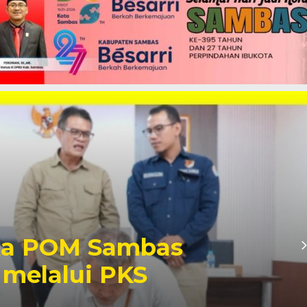
oka POM Sambas
 melalui PKS