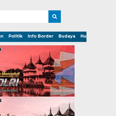
an
Politik
Info Border
Budaya
Hukum
Perist