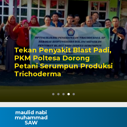
Prabasa : DPRD Kalbar
Dukung Transportasi
Online Anak Kalbar, “Kite
Antar”
maulid nabi
muhammad
SAW