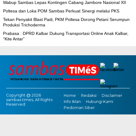
Wabup Sambas Lepas Kontingen Cabang Jambore Nasional XII
Poltesa dan Loka POM Sambas Perkuat Sinergi melalui PKS
Tekan Penyakit Blast Padi, PKM Poltesa Dorong Petani Serumpun
Produksi Trichoderma
Prabasa : DPRD Kalbar Dukung Transportasi Online Anak Kalbar,
“Kite Antar”
Copyright @ 2026
Home
Redaksi
Disclaimer
sambas times, All Rights
Info Iklan
Hubungi Kami
Reserved
Pedoman Siber