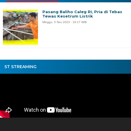
Pasang Baliho Caleg RI, Pria di Tebas
Tewas Kesetrum Listrik
Minggu, 5 Nov 2023 - 19:17 WIB
ST STREAMING
Pemutar
Video