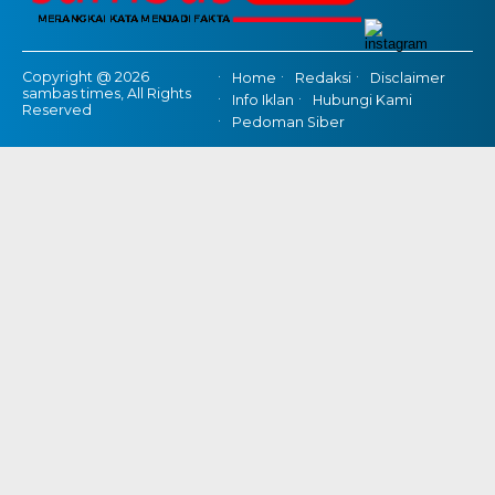
Copyright @ 2026
Home
Redaksi
Disclaimer
sambas times, All Rights
Info Iklan
Hubungi Kami
Reserved
Pedoman Siber