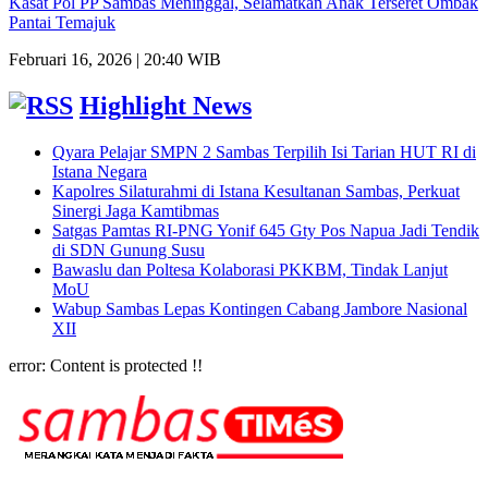
Kasat Pol PP Sambas Meninggal, Selamatkan Anak Terseret Ombak
Pantai Temajuk
Februari 16, 2026 | 20:40 WIB
Highlight News
Qyara Pelajar SMPN 2 Sambas Terpilih Isi Tarian HUT RI di
Istana Negara
‎Kapolres Silaturahmi di Istana Kesultanan Sambas, Perkuat
Sinergi Jaga Kamtibmas
Satgas Pamtas RI-PNG Yonif 645 Gty Pos Napua Jadi Tendik
di SDN Gunung Susu
Bawaslu dan Poltesa Kolaborasi PKKBM, Tindak Lanjut
MoU
Wabup Sambas Lepas Kontingen Cabang Jambore Nasional
XII
error:
Content is protected !!