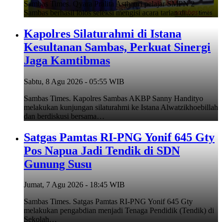
Sambas Times. Qyara Pralita Asthauri pelajar SMPN 2
Sambas berhasil lolos seleksi mengisi acara tarian di…
‎Kapolres Silaturahmi di Istana
Kesultanan Sambas, Perkuat Sinergi
Jaga Kamtibmas
Sabtu, 8 Agu 2026 - 05:55 WIB
Sambas Times. Kapolres Sambas AKBP Sanny Handityo
melakukan kunjungan silaturahmi ke Istana Alwatzikhoebillah
dan berdiskusi bersama…
Satgas Pamtas RI-PNG Yonif 645 Gty
Pos Napua Jadi Tendik di SDN
Gunung Susu
Jumat, 7 Agu 2026 - 18:45 WIB
Sambas Times. Satgas Pamtas RI-PNG Yonif 645 Gty
melakukan pengabdian menjadi Tenaga Pendidik (Tendik) di
Sekolah…