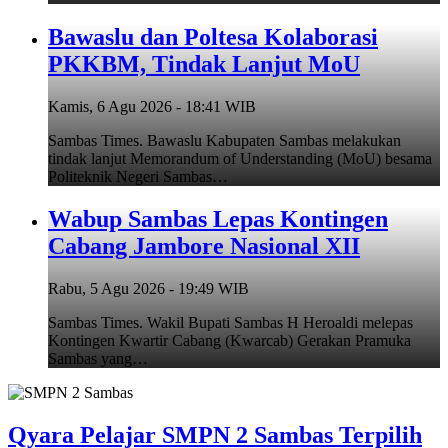
Bawaslu dan Poltesa Kolaborasi
PKKBM, Tindak Lanjut MoU
Kamis, 6 Agu 2026 - 18:41 WIB
Sambas Times. Bawaslu Kabupaten Sambas melakukan
tindak lanjut Memorandum of Understanding (MoU) besama
Politeknik Negeri Sambas…
Wabup Sambas Lepas Kontingen
Cabang Jambore Nasional XII
Rabu, 5 Agu 2026 - 19:49 WIB
Sambas Times. Wakil Bupati Sambas H Heroaldi melepas
Kontingen Kwartir Cabang (Kwarcab) Gerakan Pramuka
Sambas yang…
Qyara Pelajar SMPN 2 Sambas Terpilih