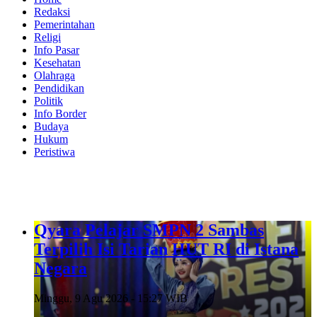
Redaksi
Pemerintahan
Religi
Info Pasar
Kesehatan
Olahraga
Pendidikan
Politik
Info Border
Budaya
Hukum
Peristiwa
Qyara Pelajar SMPN 2 Sambas
Terpilih Isi Tarian HUT RI di Istana
Negara
Minggu, 9 Agu 2026 - 15:27 WIB