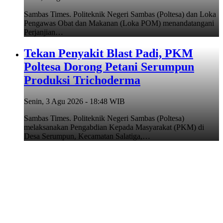
Sambas Times. Politeknik Negeri Sambas (Poltesa) dan Loka
Pengawas Obat dan Makanan (Loka POM) menandatangani
Perjanjian…
Tekan Penyakit Blast Padi, PKM
Poltesa Dorong Petani Serumpun
Produksi Trichoderma
Senin, 3 Agu 2026 - 18:48 WIB
Sambas Times. Politeknik Negeri Sambas (Poltesa)
melaksanakan Pengabdian Kepada Masyarakat (PKM) di
Desa Serumpun, Kecamatan Salatiga,…