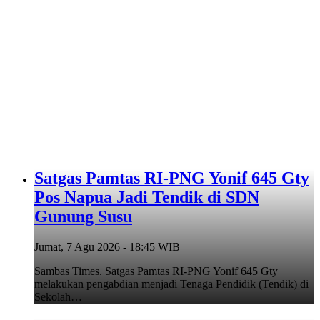
Satgas Pamtas RI-PNG Yonif 645 Gty
Pos Napua Jadi Tendik di SDN
Gunung Susu
Jumat, 7 Agu 2026 - 18:45 WIB
Sambas Times. Satgas Pamtas RI-PNG Yonif 645 Gty
melakukan pengabdian menjadi Tenaga Pendidik (Tendik) di
Sekolah…