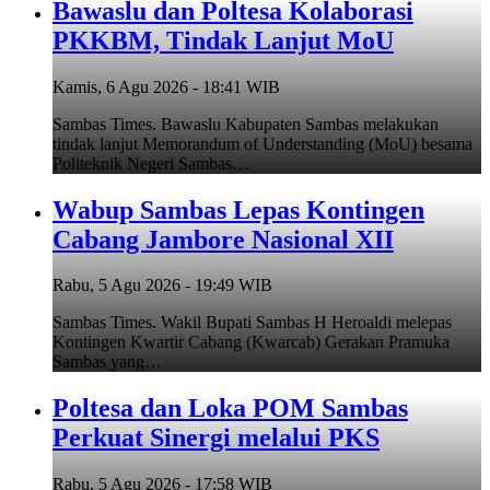
Bawaslu dan Poltesa Kolaborasi
PKKBM, Tindak Lanjut MoU
Kamis, 6 Agu 2026 - 18:41 WIB
Sambas Times. Bawaslu Kabupaten Sambas melakukan
tindak lanjut Memorandum of Understanding (MoU) besama
Politeknik Negeri Sambas…
Wabup Sambas Lepas Kontingen
Cabang Jambore Nasional XII
Rabu, 5 Agu 2026 - 19:49 WIB
Sambas Times. Wakil Bupati Sambas H Heroaldi melepas
Kontingen Kwartir Cabang (Kwarcab) Gerakan Pramuka
Sambas yang…
Poltesa dan Loka POM Sambas
Perkuat Sinergi melalui PKS
Rabu, 5 Agu 2026 - 17:58 WIB